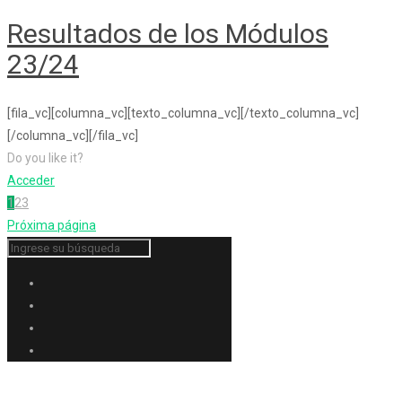
Resultados de los Módulos
23/24
[fila_vc][columna_vc][texto_columna_vc][/texto_columna_vc]
[/columna_vc][/fila_vc]
Do you like it?
Acceder
1
2
3
Próxima página