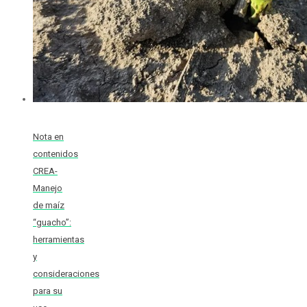
Nota en
contenidos
CREA-
Manejo
de maíz
“guacho”:
herramientas
y
consideraciones
para su