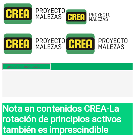
Nota en contenidos CREA-La
rotación de principios activos
también es imprescindible